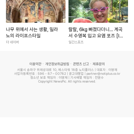
나무 위에서 사는 생활, 밀라
랄랄, 6kg 빠졌다더니… 계곡
노의 라이프스타일
서 수영복 입고 요염 포즈 [IS
하이컷]
더 네이버
일간스포츠
이용약관
개인정보취급방침
콘텐츠 신고
제휴문의
서울시 송파구 위례성대로 10, 에스타워 18층 노티플러스 | 대표자 : 이영재
사업자등록번호 : 596 - 87 – 00782 | 광고대행업 | partner@notiplus.co.kr
청소년 보호 책임자 : 이영재 | 기사배열 책임자 : 전윤수
Copyright NewsPic. All rights reserved.