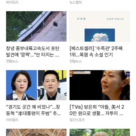
7가지 (+오디세이 쿠키 유무
간은 아직 현재형
위키트리
뉴스컬처
는?)
창녕 중부내륙고속도서 포탄
[베스트셀러] '수족관' 2주째
발견에 '깜짝'…"안 터지는 모
1위…폭염 속 소설 인기
의탄"(종합2보)
연합뉴스
연합뉴스
“경기도 곳간 왜 비었나”…장
[TVis] 방은희 “아들, 美서 2
동혁 “李대통령이 주범” 추미
0만 원으로 생활… 자투리 고
애 “낡은 세제 탓”
기 먹는다고” 눈물 (특종세
이데일리
일간스포츠
상)