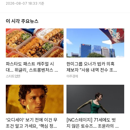
2026-08-07 18:33 기준
이 시각 주요뉴스
파스타도 패스트 캐주얼 시
한미그룹 오너가 법카 의혹
대… 위글리, 스트롱벤처스 시
제보자 "사용 내역 전수 조사
드 투자 유치
해야"… 신동국 회장 연계설
스타트업엔
아주경제
부인
‘오디세이’ 보기 전에 이건 무
[NC스테이지] 71세에도 벗
조건 알고 가세요, ‘핵심 정보’
지 않은 토슈즈… 조윤라의 시