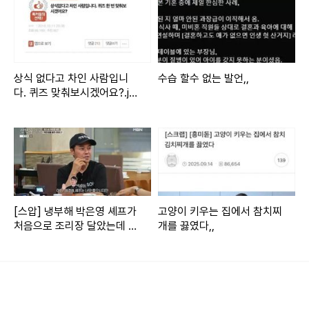
상식 없다고 차인 사람입니
수습 할수 없는 발언,,
다. 퀴즈 맞춰보시겠어요?.jp
g,,
[스압] 냉부해 박은영 셰프가
고양이 키우는 집에서 참치찌
처음으로 조리장 달았는데 VI
개를 끓였다,,
P 손님이 왔음.jpg,,